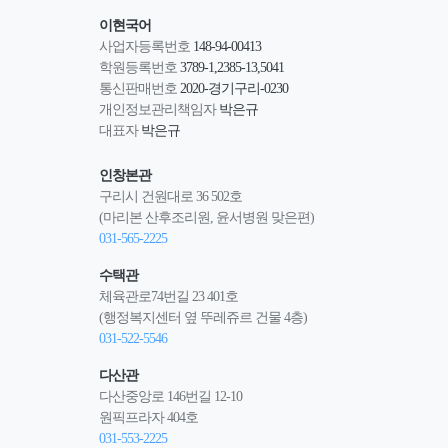
이현국어
사업자등록번호
148-94-00413
학원등록번호
3789-1,2385-13,5041
통신판매번호
2020-경기구리-0230
개인정보관리책임자
박은규
대표자
박은규
인창본관
구리시 건원대로 36 502호
(마리본 산후조리원, 윤서병원 맞은편)
031-565-2225
수택관
체육관로74번길 23 401호
(행정복지센터 옆 뚜레쥬르 건물 4층)
031-522-5546
다산관
다산중앙로 146번길 12-10
원픽프라자 404호
031-553-2225