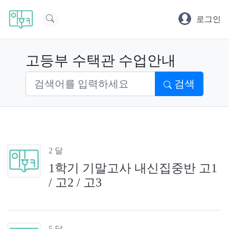
로그인
고등부 수택관 수업안내
검색
2 달
1학기 기말고사 내신집중반 고1
/ 고2 / 고3
5 달