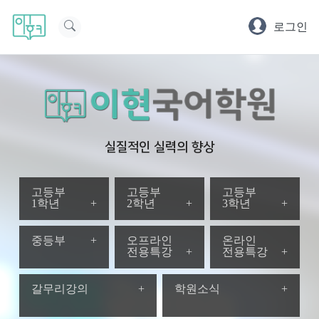
로그인
실질적인 실력의 향상
고등부
고등부
고등부
1학년
+
2학년
+
3학년
+
중등부
+
오프라인
온라인
전용특강
+
전용특강
+
갈무리강의
+
학원소식
+