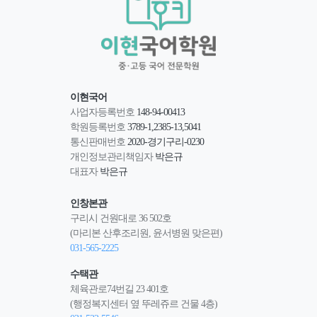
이현국어
사업자등록번호
148-94-00413
학원등록번호
3789-1,2385-13,5041
통신판매번호
2020-경기구리-0230
개인정보관리책임자
박은규
대표자
박은규
인창본관
구리시 건원대로 36 502호
(마리본 산후조리원, 윤서병원 맞은편)
031-565-2225
수택관
체육관로74번길 23 401호
(행정복지센터 옆 뚜레쥬르 건물 4층)