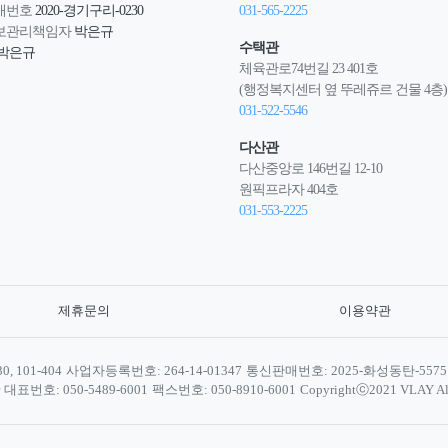
매번호
2020-경기구리-0230
031-565-2225
보관리책임자
박은규
수택관
박은규
체육관로74번길 23 401호
(행정복지센터 옆 뚜레쥬르 건물 4층)
031-522-5546
다산관
다산중앙로 146번길 12-10
원픽프라자 404호
031-553-2225
제휴문의
이용약관
 101-404
사업자등록번호: 264-14-01347
통신판매번호: 2025-화성동탄-5575
대표번호: 050-5489-6001
팩스번호: 050-8910-6001
Copyrightⓒ2021 VLAY All 