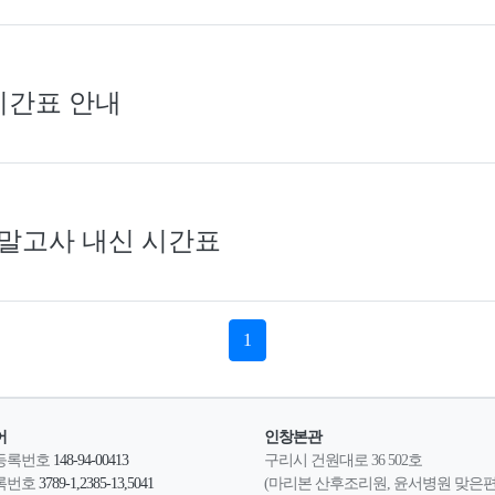
시간표 안내
 기말고사 내신 시간표
1
어
인창본관
등록번호
148-94-00413
구리시 건원대로 36 502호
록번호
3789-1,2385-13,5041
(마리본 산후조리원, 윤서병원 맞은편