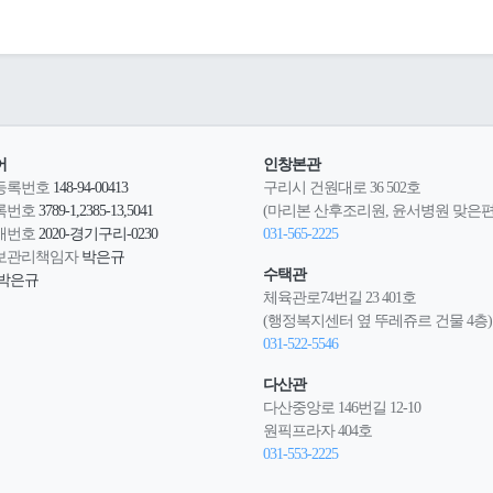
어
인창본관
등록번호
148-94-00413
구리시 건원대로 36 502호
록번호
3789-1,2385-13,5041
(마리본 산후조리원, 윤서병원 맞은편
매번호
2020-경기구리-0230
031-565-2225
보관리책임자
박은규
수택관
박은규
체육관로74번길 23 401호
(행정복지센터 옆 뚜레쥬르 건물 4층)
031-522-5546
다산관
다산중앙로 146번길 12-10
원픽프라자 404호
031-553-2225