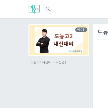
미수강
도농
도농고2 내신대비(다산관)