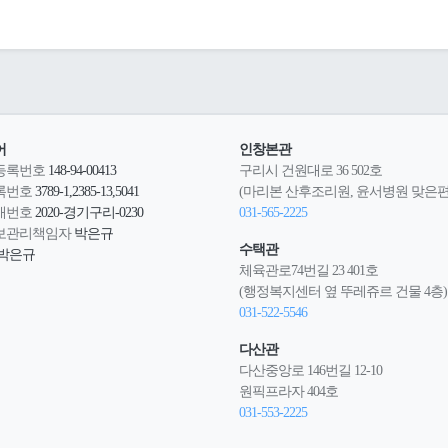
어
인창본관
등록번호
148-94-00413
구리시 건원대로 36 502호
록번호
3789-1,2385-13,5041
(마리본 산후조리원, 윤서병원 맞은편
매번호
2020-경기구리-0230
031-565-2225
보관리책임자
박은규
수택관
박은규
체육관로74번길 23 401호
(행정복지센터 옆 뚜레쥬르 건물 4층)
031-522-5546
다산관
다산중앙로 146번길 12-10
원픽프라자 404호
031-553-2225