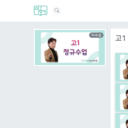
미수강
고1