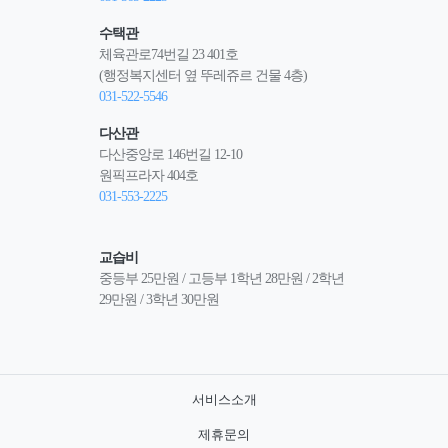
수택관
체육관로74번길 23 401호
(행정복지센터 옆 뚜레쥬르 건물 4층)
031-522-5546
다산관
다산중앙로 146번길 12-10
원픽프라자 404호
031-553-2225
교습비
중등부 25만원 / 고등부 1학년 28만원 / 2학년 
29만원 / 3학년 30만원
서비스소개
제휴문의