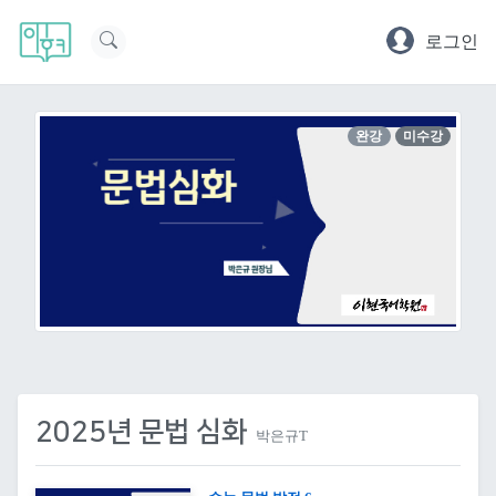
로그인
완강
미수강
2025년 문법 심화
박은규T