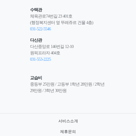
수택관
체육관로74번길 23 401호
(행정복지센터 옆 뚜레쥬르 건물 4층)
031-522-5546
다산관
다산중앙로 146번길 12-10
원픽프라자 404호
031-553-2225
교습비
중등부 25만원 / 고등부 1학년 28만원 / 2학년 
29만원 / 3학년 30만원
서비스소개
제휴문의