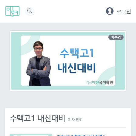
로그인
미수강
수택고1 내신대비
이재환T