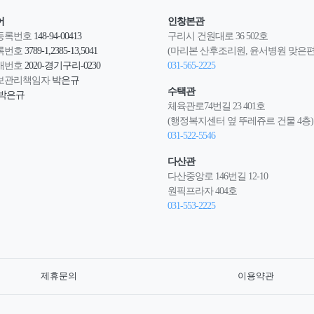
어
인창본관
등록번호
148-94-00413
구리시 건원대로 36 502호
록번호
3789-1,2385-13,5041
(마리본 산후조리원, 윤서병원 맞은편
매번호
2020-경기구리-0230
031-565-2225
보관리책임자
박은규
수택관
박은규
체육관로74번길 23 401호
(행정복지센터 옆 뚜레쥬르 건물 4층)
031-522-5546
다산관
다산중앙로 146번길 12-10
원픽프라자 404호
031-553-2225
제휴문의
이용약관