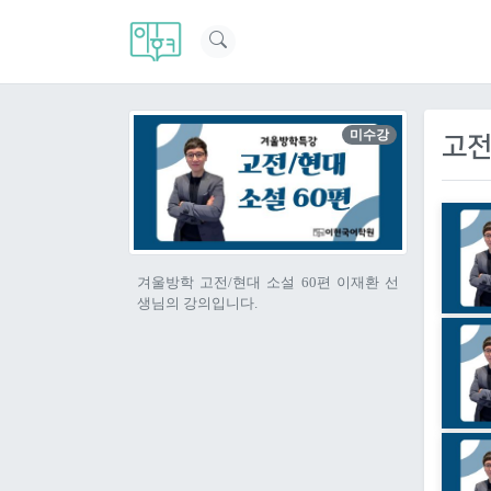
미수강
고전
겨울방학 고전/현대 소설 60편 이재환 선
생님의 강의입니다.