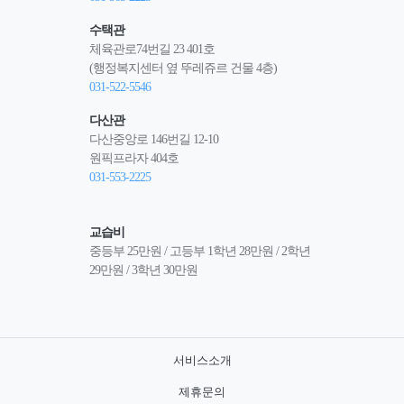
수택관
체육관로74번길 23 401호
(행정복지센터 옆 뚜레쥬르 건물 4층)
031-522-5546
다산관
다산중앙로 146번길 12-10
원픽프라자 404호
031-553-2225
교습비
중등부 25만원 / 고등부 1학년 28만원 / 2학년 
29만원 / 3학년 30만원
서비스소개
제휴문의