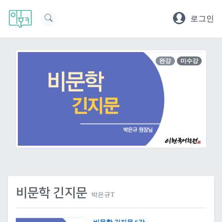
로그인
완강
미수강
비문학 긴지문
박은규T