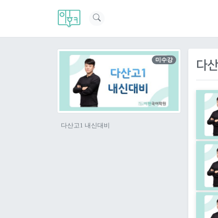
미수강
다산
다산고1 내신대비