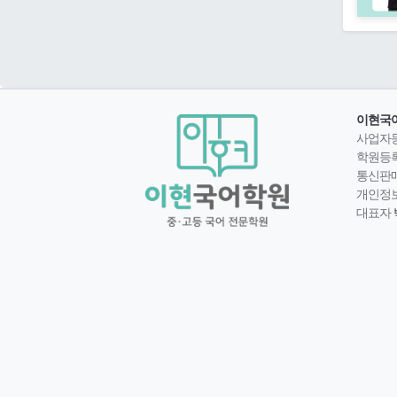
이현국
사업자
학원등
통신판
개인정
대표자