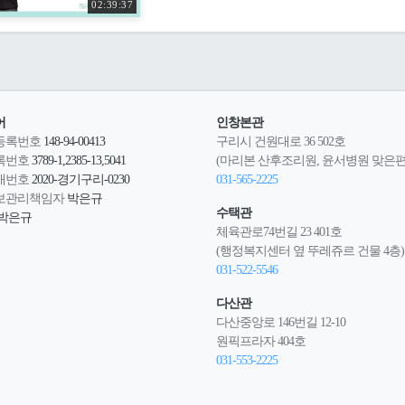
02:39:37
어
인창본관
등록번호
148-94-00413
구리시 건원대로 36 502호
록번호
3789-1,2385-13,5041
(마리본 산후조리원, 윤서병원 맞은편
매번호
2020-경기구리-0230
031-565-2225
보관리책임자
박은규
수택관
박은규
체육관로74번길 23 401호
(행정복지센터 옆 뚜레쥬르 건물 4층)
031-522-5546
다산관
다산중앙로 146번길 12-10
원픽프라자 404호
031-553-2225