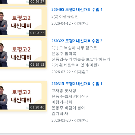
00:56:57
260405 토평2 내신대비수업 4
2(2) 이생규장전
2026-04-12
• 이재환T
01:03:22
260322 토평2 내신대비수업 2
2(1) 그 복숭아 나무 곁으로

윤동주-참회록

신동엽-누가 하늘을 보았다 하는가

01:19:12
2(2) 흰 바람벽이 있어(미완)
2026-03-22
• 이재환T
260315 토평2 내신대비수업 1
고재종-첫사랑

윤동주-쉽게 씌어진 시

이형기-낙화

01:28:40
윤동주-바람이 불어

김기택-새
2026-03-20
• 이재환T