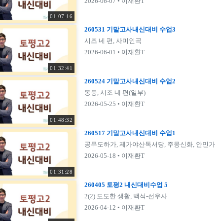
2026-06-07
• 이재환T
01:07:16
260531 기말고사내신대비 수업3
시조 네 편, 사미인곡
2026-06-01
• 이재환T
01:32:41
260524 기말고사내신대비 수업2
동동, 시조 네 편(일부)
2026-05-25
• 이재환T
01:48:32
260517 기말고사내신대비 수업1
공무도하가, 제가야산독서당, 주몽신화, 안민가
2026-05-18
• 이재환T
01:31:28
260405 토평2 내신대비수업 5
2(2) 도도한 생활, 백석-선우사
2026-04-12
• 이재환T