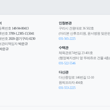
어
인창본관
등록번호
148-94-00413
구리시 건원대로 36 502호
록번호
3789-1,2385-13,5041
(마리본 산후조리원, 윤서병원 맞은편
매번호
2020-경기구리-0230
031-565-2225
보관리책임자
박은규
수택관
박은규
체육관로74번길 23 401호
(행정복지센터 옆 뚜레쥬르 건물 4층)
031-522-5546
다산관
다산중앙로 146번길 12-10
원픽프라자 404호
031-553-2225