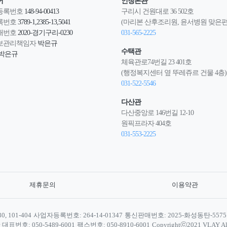
어
인창본관
등록번호
148-94-00413
구리시 건원대로 36 502호
록번호
3789-1,2385-13,5041
(마리본 산후조리원, 윤서병원 맞은편
매번호
2020-경기구리-0230
031-565-2225
보관리책임자
박은규
수택관
박은규
체육관로74번길 23 401호
(행정복지센터 옆 뚜레쥬르 건물 4층)
031-522-5546
다산관
다산중앙로 146번길 12-10
원픽프라자 404호
031-553-2225
제휴문의
이용약관
 101-404
사업자등록번호: 264-14-01347
통신판매번호: 2025-화성동탄-5575
대표번호: 050-5489-6001
팩스번호: 050-8910-6001
Copyrightⓒ2021 VLAY All 