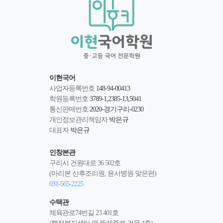
이현국어
사업자등록번호
148-94-00413
학원등록번호
3789-1,2385-13,5041
통신판매번호
2020-경기구리-0230
개인정보관리책임자
박은규
대표자
박은규
인창본관
구리시 건원대로 36 502호
(마리본 산후조리원, 윤서병원 맞은편)
031-565-2225
수택관
체육관로74번길 23 401호