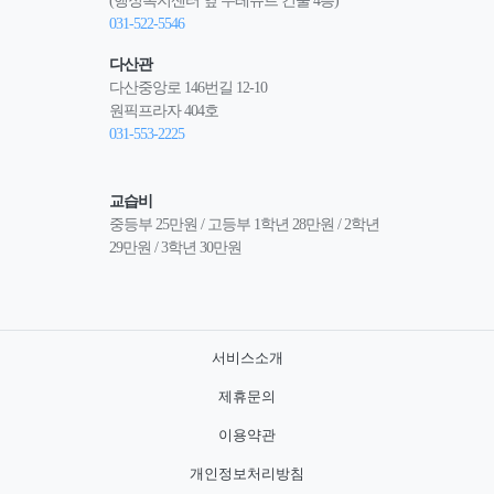
(행정복지센터 옆 뚜레쥬르 건물 4층)
031-522-5546
다산관
다산중앙로 146번길 12-10
원픽프라자 404호
031-553-2225
교습비
중등부 25만원 / 고등부 1학년 28만원 / 2학년 
29만원 / 3학년 30만원
서비스소개
제휴문의
이용약관
개인정보처리방침