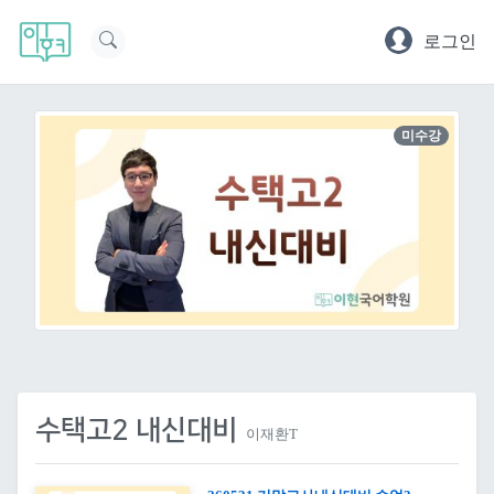
로그인
미수강
수택고2 내신대비
이재환T