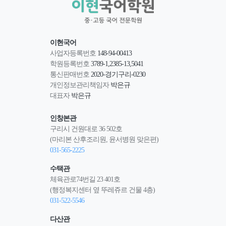
이현국어
사업자등록번호
148-94-00413
학원등록번호
3789-1,2385-13,5041
통신판매번호
2020-경기구리-0230
개인정보관리책임자
박은규
대표자
박은규
인창본관
구리시 건원대로 36 502호
(마리본 산후조리원, 윤서병원 맞은편)
031-565-2225
수택관
체육관로74번길 23 401호
(행정복지센터 옆 뚜레쥬르 건물 4층)
031-522-5546
다산관