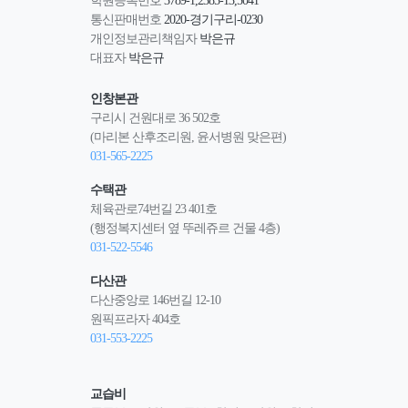
학원등록번호
3789-1,2385-13,5041
통신판매번호
2020-경기구리-0230
개인정보관리책임자
박은규
대표자
박은규
인창본관
구리시 건원대로 36 502호
(마리본 산후조리원, 윤서병원 맞은편)
031-565-2225
수택관
체육관로74번길 23 401호
(행정복지센터 옆 뚜레쥬르 건물 4층)
031-522-5546
다산관
다산중앙로 146번길 12-10
원픽프라자 404호
031-553-2225
교습비