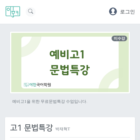
로그인
미수강
예비고1을 위한 무료문법특강 수업입니다.
고1 문법특강
박재혁T