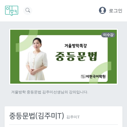
로그인
미수강
겨울방학 중등문법 김주미선생님의 강의입니다.
중등문법(김주미T)
김주미T