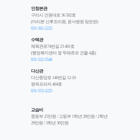
인창본관
구리시 건원대로 36 502호
(마리본 산후조리원, 윤서병원 맞은편)
031-565-2225
수택관
체육관로74번길 23 401호
(행정복지센터 옆 뚜레쥬르 건물 4층)
031-522-5546
다산관
다산중앙로 146번길 12-10
원픽프라자 404호
031-553-2225
교습비
중등부 25만원 / 고등부 1학년 28만원 / 2학년 
29만원 / 3학년 30만원